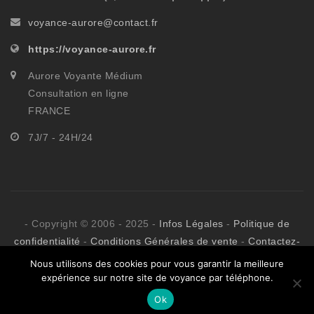
voyance-aurore@contact.fr
https://voyance-aurore.fr
Aurore Voyante Médium
Consultation en ligne
FRANCE
7J/7 - 24H/24
- Copyright © 2006 - 2025 -
Infos Légales
-
Politique de
confidentialité
-
Conditions Générales de vente
-
Contactez-
nous
-
Boutique ésotérique
- Tous droits réservé - Aurore
Nous utilisons des cookies pour vous garantir la meilleure
Voyante Médium - Consultez par téléphone les meilleurs
expérience sur notre site de voyance par téléphone.
voyants médiums de France.
Ok