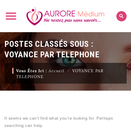
Skip
POSTES CLASSÉS SOUS :
to
content
VOYANCE PAR TELEPHONE
Vous Êtes Ici :
Accueil
⁄
VOYANCE PAR
TELEPHONE
It seems we can’t find what you’re looking for. Perhaps
searching can help.